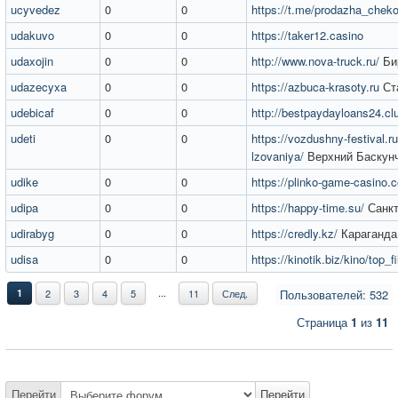
ucyvedez
0
0
https://t.me/prodazha_chek
udakuvo
0
0
https://taker12.casino
udaxojin
0
0
http://www.nova-truck.ru/
Би
udazecyxa
0
0
https://azbuca-krasoty.ru
Ст
udebicaf
0
0
http://bestpaydayloans24.cl
udeti
0
0
https://vozdushny-festival.ru
lzovaniya/
Верхний Баскун
udike
0
0
https://plinko-game-casino.
udipa
0
0
https://happy-time.su/
Санкт
udirabyg
0
0
https://credly.kz/
Караганда
udisa
0
0
https://kinotik.biz/kino/top_f
...
1
2
3
4
5
11
След.
Пользователей: 532
Страница
1
из
11
Перейти
Перейти