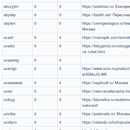
ubuvyjim
0
0
https://podofoot.ru/
Екатери
ubydep
0
0
https://bsblifi.net/
Переслав
ubylani
0
0
https://centrgeologiya.ru/hea
Москва
ucasil
0
0
https://macropik.com/isomet
ucedut
0
0
https://belygorod.ru/vote/p
na-1xbet.html
ucepereg
0
0
ucevigo
0
0
https://www.ozon.ru/product/u
eUGMnJG-WA
ucewadeda
0
0
https://septicoff.ru/
Москва
ucezi
0
0
https://new.vavadacasino.ho
ucikyg
0
0
https://brjunetka.ru/osobennos
rudovanii/
ucixiba
0
0
https://podonails.ru/
Москва
ucobym
0
0
https://zelands.ru/kuhnja-pr