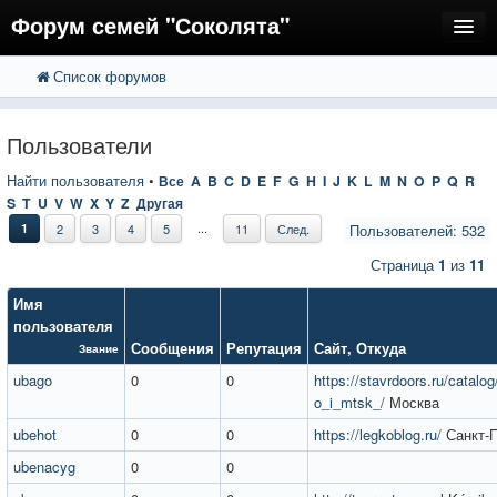
Форум семей "Соколята"
Список форумов
FAQ
Пользователи
Пользователи
Регистрация
Найти пользователя
•
Все
A
B
C
D
E
F
G
H
I
J
K
L
M
N
O
P
Q
R
S
T
U
V
W
X
Y
Z
Другая
Вход
...
1
2
3
4
5
11
След.
Пользователей: 532
Страница
1
из
11
Имя
пользователя
Сообщения
Репутация
Сайт
,
Откуда
Звание
ubago
0
0
https://stavrdoors.ru/catalo
o_i_mtsk_/
Москва
ubehot
0
0
https://legkoblog.ru/
Санкт-П
ubenacyg
0
0