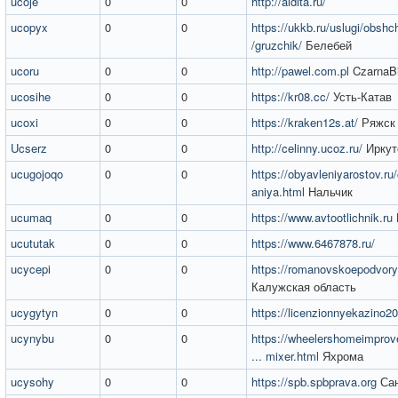
ucoje
0
0
http://aldita.ru/
ucopyx
0
0
https://ukkb.ru/uslugi/obshch
/gruzchik/
Белебей
ucoru
0
0
http://pawel.com.pl
CzarnaBi
ucosihe
0
0
https://kr08.cc/
Усть-Катав
ucoxi
0
0
https://kraken12s.at/
Ряжск
Ucserz
0
0
http://celinny.ucoz.ru/
Иркут
ucugojoqo
0
0
https://obyavleniyarostov.ru/
aniya.html
Нальчик
ucumaq
0
0
https://www.avtootlichnik.ru
ucututak
0
0
https://www.6467878.ru/
ucycepi
0
0
https://romanovskoepodvory
Калужская область
ucygytyn
0
0
https://licenzionnyekazino2
ucynybu
0
0
https://wheelershomeimpro
... mixer.html
Яхрома
ucysohy
0
0
https://spb.spbprava.org
Сан