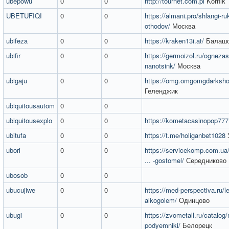
ubepowu
0
0
http://tournet.com.pl
Kórnik
UBETUFIQI
0
0
https://almani.pro/shlangi-ruk
othodov/
Москва
ubifeza
0
0
https://kraken13i.at/
Балаш
ubifir
0
0
https://germoizol.ru/ognezas
nanotsink/
Москва
ubigaju
0
0
https://omg.omgomgdarksh
Геленджик
ubiquitousautom
0
0
ubiquitousexplo
0
0
https://kometacasinopop777
ubitufa
0
0
https://t.me/holiganbet1028
ubori
0
0
https://servicekomp.com.ua
... -gostomel/
Середниково
ubosob
0
0
ubucujiwe
0
0
https://med-perspectiva.ru/le
alkogolem/
Одинцово
ubugi
0
0
https://zvometall.ru/catalog
podyemniki/
Белорецк