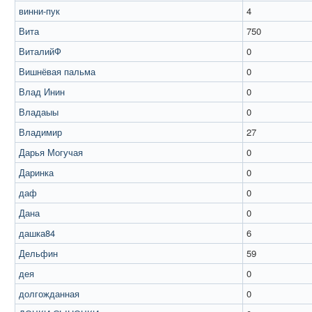
винни-пук
4
Вита
750
ВиталийФ
0
Вишнёвая пальма
0
Влад Инин
0
Владаыы
0
Владимир
27
Дарья Могучая
0
Даринка
0
даф
0
Дана
0
дашка84
6
Дельфин
59
дея
0
долгожданная
0