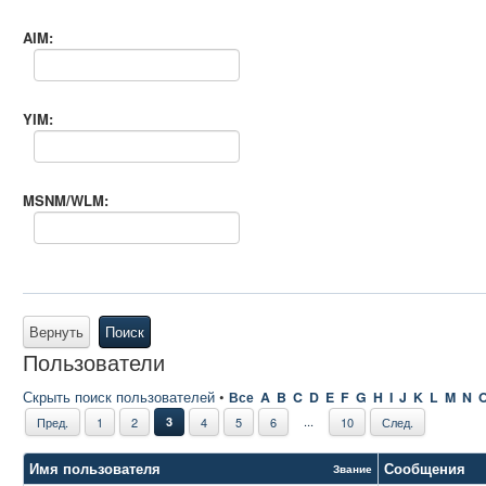
AIM:
YIM:
MSNM/WLM:
Вернуть
Поиск
Пользователи
Скрыть поиск пользователей
•
Все
A
B
C
D
E
F
G
H
I
J
K
L
M
N
...
Пред.
1
2
3
4
5
6
10
След.
Имя пользователя
Сообщения
Звание