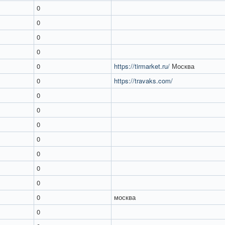
0
0
0
0
0
https://tirmarket.ru/
Москва
0
https://travaks.com/
0
0
0
0
0
0
0
0
москва
0