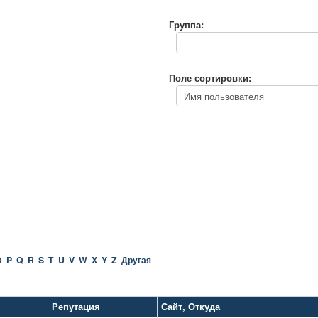
Группа:
Поле сортировки:
O
P
Q
R
S
T
U
V
W
X
Y
Z
Другая
Репутация
Сайт
,
Откуда