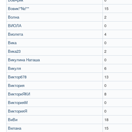
Вовик!"№!""
15
Волна
2
ВИОЛА
0
Виолета
4
Вика
0
Вика23
2
Викулина Наташа
0
Викуля
6
Виктор678
13
Виктория
0
ВикториЯКИ
8
ВикторияМ
0
ВикторияЯ
0
ВиВи
18
Вилана
15