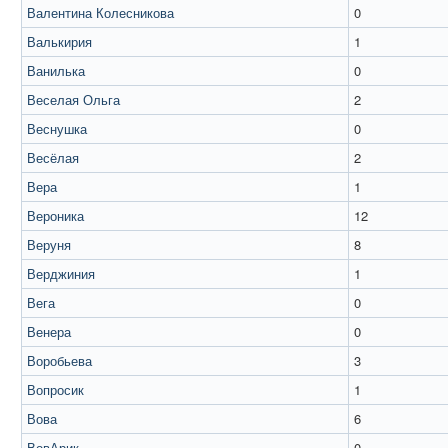
Валентина Колесникова
0
Валькирия
1
Ванилька
0
Веселая Ольга
2
Веснушка
0
Весёлая
2
Вера
1
Вероника
12
Веруня
8
Верджиния
1
Вега
0
Венера
0
Воробьева
3
Вопросик
1
Вова
6
ВовАрик
0