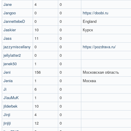
Jane
4
0
Jangoo
0
0
https://doobi.ru
JannettebeD
0
0
England
Jaskier
10
0
Курск
Jass
11
0
jazzymiscellany
0
0
https://pozdrava.ru/
jellylatter2
0
0
jenek50
1
0
Jeni
156
0
Московская область
Jenia
1
0
Москва
Ji
6
0
JIauMuK
1
0
jilderbek
10
0
Jinji
4
0
jinjiji
12
0