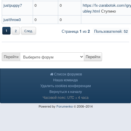
justpuppy7
0
0
https://fx-zarabotok.com/igr
ubley.html
Ступино
justthrow3
0
0
1
2
След.
Страница
1
из
2
Пользователей: 52
Перейти
Перейти
Список форумов
Наша команда
Удалить cookies конференции
Вернуться к началу
Часовой пояс: UTC + 4 часа
Powered by
Forumenko
© 2006–2014