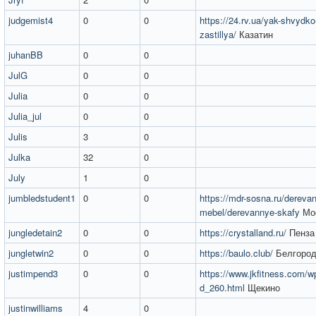
judgemist4
0
0
https://24.rv.ua/yak-shvydko
zastillya/
Казатин
juhanBB
0
0
JulG
0
0
Julia
0
0
Julia_jul
0
0
Julis
3
0
Julka
32
0
July
1
0
jumbledstudent1
0
0
https://mdr-sosna.ru/dereva
mebel/derevannye-skafy
Мо
jungledetain2
0
0
https://crystalland.ru/
Пенза
jungletwin2
0
0
https://baulo.club/
Белгоро
justimpend3
0
0
https://www.jkfitness.com/wp
d_260.html
Щекино
justinwilliams
4
0