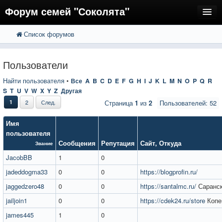
Форум семей "Соколята"
Список форумов
FAQ
Пользователи
Пользователи
Регистрация
Найти пользователя
•
Все
A
B
C
D
E
F
G
H
I
J
K
L
M
N
O
P
Q
R
S
T
U
V
W
X
Y
Z
Другая
Вход
1
2
След.
Страница
1
из
2
Пользователей: 52
Имя
пользователя
Сообщения
Репутация
Сайт
,
Откуда
Звание
JacobBB
1
0
jadeddogma33
0
0
https://blogprofin.ru/
jaggedzero48
0
0
https://santalmc.ru/
Саранс
jailjoin1
0
0
https://cdek24.ru/store
Копе
james445
1
0