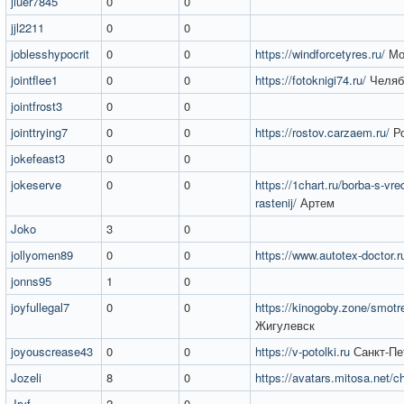
jiuer7845
0
0
jjl2211
0
0
joblesshypocrit
0
0
https://windforcetyres.ru/
Мо
jointflee1
0
0
https://fotoknigi74.ru/
Челяб
jointfrost3
0
0
jointtrying7
0
0
https://rostov.carzaem.ru/
Ро
jokefeast3
0
0
jokeserve
0
0
https://1chart.ru/borba-s-vredi
rastenij/
Артем
Joko
3
0
jollyomen89
0
0
https://www.autotex-doctor.r
jonns95
1
0
joyfullegal7
0
0
https://kinogoby.zone/smotre
Жигулевск
joyouscrease43
0
0
https://v-potolki.ru
Санкт-Пе
Jozeli
8
0
https://avatars.mitosa.net/
Jryf
2
0