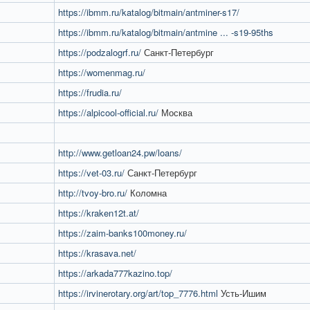
https://ibmm.ru/katalog/bitmain/antminer-s17/
https://ibmm.ru/katalog/bitmain/antmine ... -s19-95ths
https://podzalogrf.ru/
Санкт-Петербург
https://womenmag.ru/
https://frudia.ru/
https://alpicool-official.ru/
Москва
http://www.getloan24.pw/loans/
https://vet-03.ru/
Санкт-Петербург
http://tvoy-bro.ru/
Коломна
https://kraken12t.at/
https://zaim-banks100money.ru/
https://krasava.net/
https://arkada777kazino.top/
https://irvinerotary.org/art/top_7776.html
Усть-Ишим