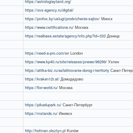
https://astrologiaytarot.org/
https://ovs-agency.ru/digital/
https://profox.by/uslugi/prodvizhenie-sajtov/
Минск
https://www.certificatione.ru/
Москва
https://realbase.estate/agency/info.php?id=333
Донецк
https://need-a-pro.com/en
London
https://www.kp40.ru/site/releases/pnews/96299/
Уэлен
https://attika-biz.ru/asfaltirovanie-dorog-i-territoriy
Санкт-Петер
https://kraken12r.at/
Домодедово
https://flor-world.ru/
Москва
https://pikadupark.ru/
Санкт-Петербург
https://mstands.ru/
Ижевск
http://hofman.olsztyn.pl
Kunów