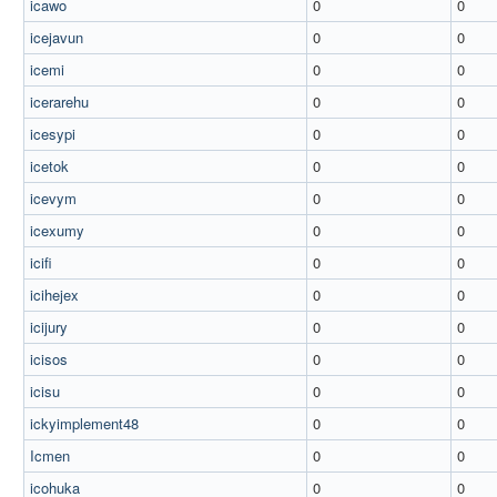
icawo
0
0
icejavun
0
0
icemi
0
0
icerarehu
0
0
icesypi
0
0
icetok
0
0
icevym
0
0
icexumy
0
0
icifi
0
0
icihejex
0
0
icijury
0
0
icisos
0
0
icisu
0
0
ickyimplement48
0
0
Icmen
0
0
icohuka
0
0