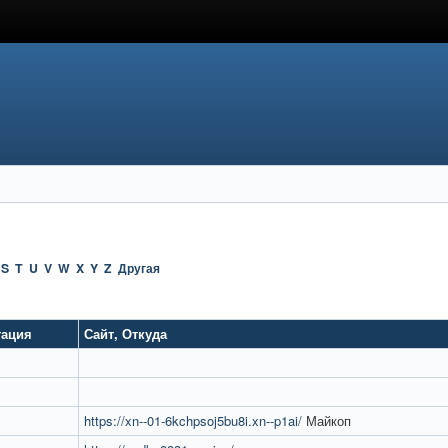
S
T
U
V
W
X
Y
Z
Другая
тация
Сайт
,
Откуда
https://xn--01-6kchpsoj5bu8i.xn--p1ai/
Майкоп