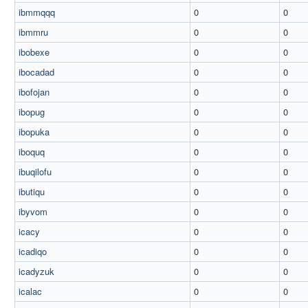
ibmmqqq
0
0
ibmmru
0
0
ibobexe
0
0
ibocadad
0
0
ibofojan
0
0
ibopug
0
0
ibopuka
0
0
iboquq
0
0
ibuqilofu
0
0
ibutiqu
0
0
ibyvom
0
0
icacy
0
0
icadiqo
0
0
icadyzuk
0
0
icalac
0
0