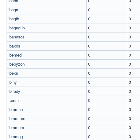
ibabo
0
0
ibaga
0
0
ibagib
0
0
ibagugub
0
0
ibanysos
0
0
ibaxos
0
0
ibemed
0
0
ibepyzoh
0
0
ibexu
0
0
ibihy
0
0
ibirady
0
0
Ibmm
0
0
ibmmhh
0
0
ibmmmm
0
0
ibmmnm
0
0
ibmmqq
0
0