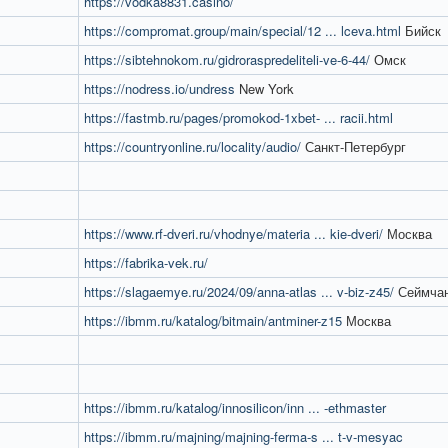
https://vodka8831.casino/
https://compromat.group/main/special/12 ... lceva.html
Бийск
https://sibtehnokom.ru/gidroraspredeliteli-ve-6-44/
Омск
https://nodress.io/undress
New York
https://fastmb.ru/pages/promokod-1xbet- ... racii.html
https://countryonline.ru/locality/audio/
Санкт-Петербург
https://www.rf-dveri.ru/vhodnye/materia ... kie-dveri/
Москва
https://fabrika-vek.ru/
https://slagaemye.ru/2024/09/anna-atlas ... v-biz-z45/
Сеймча
https://ibmm.ru/katalog/bitmain/antminer-z15
Москва
https://ibmm.ru/katalog/innosilicon/inn ... -ethmaster
https://ibmm.ru/majning/majning-ferma-s ... t-v-mesyac