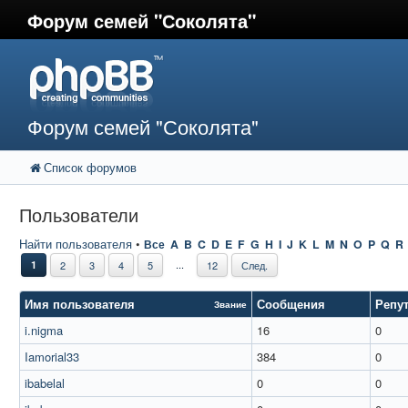
Форум семей "Соколята"
Форум семей "Соколята"
Список форумов
Пользователи
Найти пользователя
•
Все
A
B
C
D
E
F
G
H
I
J
K
L
M
N
O
P
Q
R
...
1
2
3
4
5
12
След.
Имя пользователя
Сообщения
Репу
Звание
i.nigma
16
0
Iamorial33
384
0
ibabelal
0
0