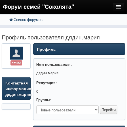
Форум семей "Соколята"
Список форумов
FAQ
Пользователи
Профиль пользователя дядин.мария
Регистрация
Профиль
Вход
offline
Имя пользователя:
дядин.мария
Контактная
Репутация:
информация
0
дядин.мария
Группы: