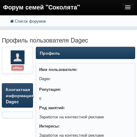
Форум семей "Соколята"
Список форумов
FAQ
Пользователи
Профиль пользователя Dagec
Регистрация
Профиль
Вход
offline
Имя пользователя:
Dagec
Контактная
Репутация:
информация
0
Dagec
Род занятий:
Заработок на контекстной рекламе
Интересы:
Заработок на контекстной рекламе