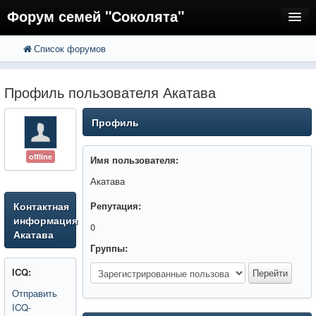
Форум семей "Соколята"
Список форумов
FAQ
Пользователи
Профиль пользователя Акатава
Регистрация
Профиль
Вход
offline
Имя пользователя:
Акатава
Контактная
Репутация:
информация
0
Акатава
Группы:
ICQ:
Отправить
ICQ-