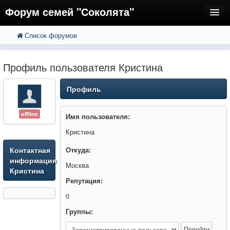
Форум семей "Соколята"
Список форумов
FAQ
Пользователи
Профиль пользователя Кристина
Регистрация
Профиль
Вход
offline
Имя пользователя:
Кристина
Контактная
Откуда:
информация
Москва
Кристина
Репутация:
0
Группы: