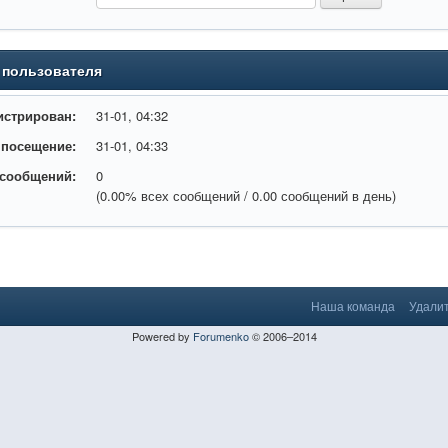
t_promokod_pri_registracii___bonus_kod_na_segodnya.html
 пользователя
истрирован:
31-01, 04:32
 посещение:
31-01, 04:33
 сообщений:
0
(0.00% всех сообщений / 0.00 сообщений в день)
Наша команда
Удалит
Powered by
Forumenko
© 2006–2014