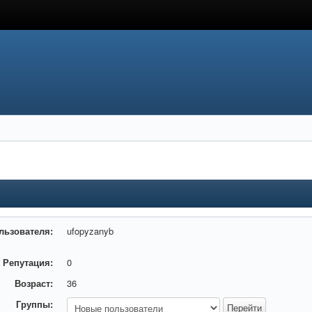
льзователя:
ufopyzanyb
Репутация:
0
Возраст:
36
Группы: