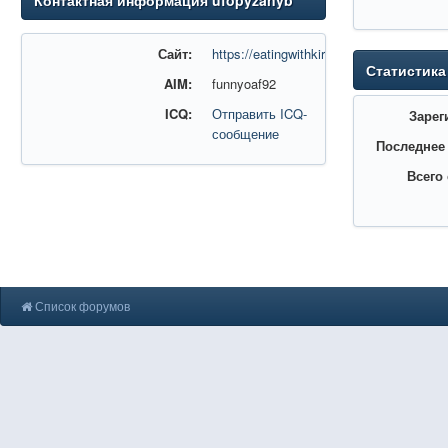
Контактная информация ufopyzanyb
Сайт:
https://eatingwithkirby.com/news/melbe
Статистика
AIM:
funnyoaf92
ICQ:
Отправить ICQ-
Зарег
сообщение
Последнее
Всего
Список форумов