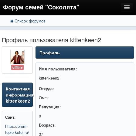
Форум семей "Соколята"
Список форумов
FAQ
Пользователи
Профиль пользователя kittenkeen2
Регистрация
Профиль
Вход
offline
Имя пользователя:
kittenkeen2
Контактная
Откуда:
информация
Омск
kittenkeen2
Репутация:
0
Сайт:
Возраст:
https://prom-
teplo-kotel.ru/
37