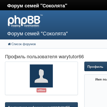
Форум семей "Соколята"
Форум семей "Соколята"
Список форумов
Профиль пользователя warytutor66
Профиль
Имя по
offline