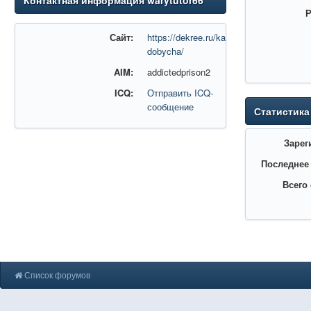
Контактная информация warytutor66
Р
Сайт:
https://dekree.ru/katalog/podzemnaya-
dobycha/
AIM:
addictedprison2
ICQ:
Отправить ICQ-
сообщение
Статистика
Зарег
Последнее
Всего
Список форумов