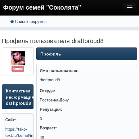
Форум семей "Соколята"
Список форумов
FAQ
Пользователи
Профиль пользователя draftproud8
Регистрация
Профиль
Вход
offline
Имя пользователя:
draftproud8
Контактная
Откуда:
информация
Ростов-на-Дону
draftproud8
Репутация:
0
Сайт:
Возраст:
https://tako-
text.ru/kernel/inc/?
40