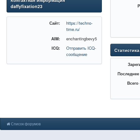
Контактная информация
Р
daffyfixation23
Сайт:
https://techno-
time.ru/
AIM:
enchantingbevy5
ICQ:
Отправить ICQ-
Статистика
сообщение
Зарег
Последнее
Всего
Список форумов