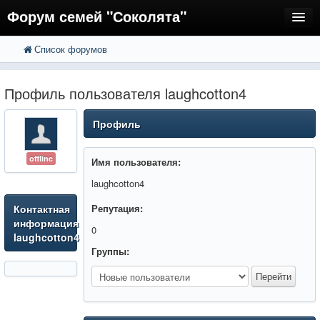
Форум семей "Соколята"
Список форумов
FAQ
Пользователи
Профиль пользователя laughcotton4
Регистрация
Профиль
Вход
offline
Имя пользователя:
laughcotton4
Контактная
Репутация:
информация
0
laughcotton4
Группы: