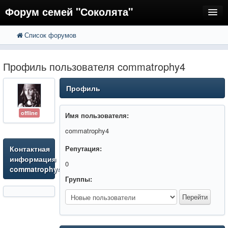
Форум семей "Соколята"
Список форумов
FAQ
Пользователи
Профиль пользователя commatrophy4
Регистрация
Профиль
Вход
offline
Имя пользователя:
commatrophy4
Контактная
Репутация:
информация
0
commatrophy4
Группы: