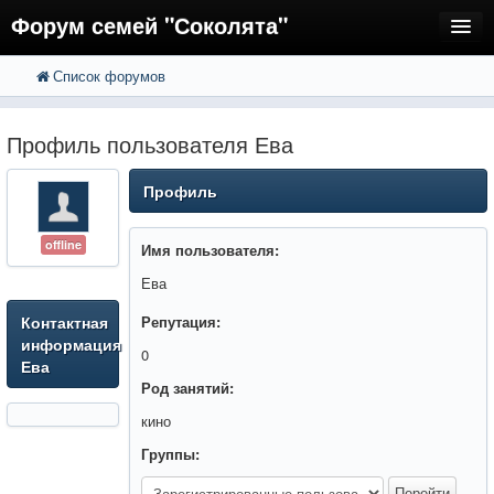
Форум семей "Соколята"
Список форумов
FAQ
Пользователи
Профиль пользователя Ева
Регистрация
Профиль
Вход
offline
Имя пользователя:
Ева
Контактная
Репутация:
информация
0
Ева
Род занятий:
кино
Группы: