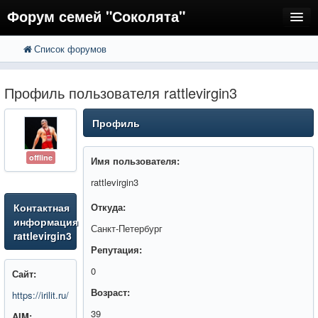
Форум семей "Соколята"
Список форумов
FAQ
Пользователи
Профиль пользователя rattlevirgin3
Регистрация
Профиль
Вход
offline
Имя пользователя:
rattlevirgin3
Контактная
Откуда:
информация
Санкт-Петербург
rattlevirgin3
Репутация:
0
Сайт:
Возраст:
https://irilit.ru/
39
AIM: