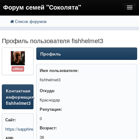
Форум семей "Соколята"
Список форумов
FAQ
Пользователи
Профиль пользователя fishhelmet3
Регистрация
Профиль
Вход
offline
Имя пользователя:
fishhelmet3
Контактная
Откуда:
информация
Краснодар
fishhelmet3
Репутация:
0
Сайт:
Возраст:
https://sapphirecars.ru/
36
AIM: