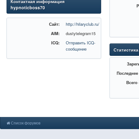
Контактная информация
Р
hypnoticboss70
Сайт:
http://hilaryclub.ru/
AIM:
dustytelegram15
ICQ:
Отправить ICQ-
сообщение
Статистика
Зарег
Последнее
Всего
Список форумов