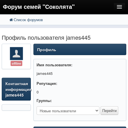
Форум семей "Соколята"
Список форумов
FAQ
Пользователи
Профиль пользователя james445
Регистрация
Профиль
Вход
offline
Имя пользователя:
james445
Контактная
Репутация:
информация
0
james445
Группы: