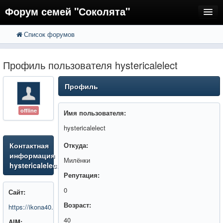
Форум семей "Соколята"
Список форумов
FAQ
Пользователи
Профиль пользователя hystericalelect
Регистрация
Профиль
Вход
offline
Имя пользователя:
hystericalelect
Контактная
Откуда:
информация
Милёнки
hystericalelect
Репутация:
0
Сайт:
Возраст:
https://ikona40.ru/spasitel
40
AIM: