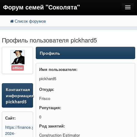
Форум семей "Соколята"
Список форумов
FAQ
Пользователи
Профиль пользователя pickhard5
Регистрация
Профиль
Вход
offline
Имя пользователя:
pickhard5
Контактная
Откуда:
информация
Frisco
pickhard5
Репутация:
0
Сайт:
Род занятий:
https://finance.yahoo.com/news/trumps-
2024-
Construction Estimator