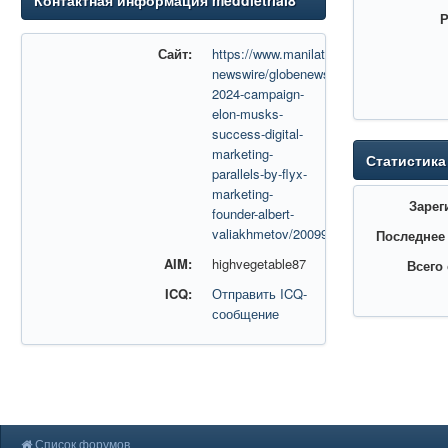
Контактная информация meddletrial8
Р
Сайт:
https://www.manilatimes.net/2024/11/23/
newswire/globenewswire/trumps-
2024-campaign-
elon-musks-
success-digital-
marketing-
Статистика
parallels-by-flyx-
marketing-
Зарег
founder-albert-
valiakhmetov/2009978
Последнее
AIM:
highvegetable87
Всего
ICQ:
Отправить ICQ-
сообщение
Список форумов