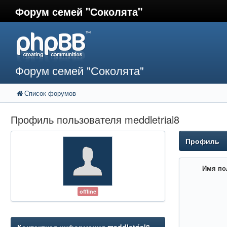
Форум семей "Соколята"
Форум семей "Соколята"
Список форумов
Профиль пользователя meddletrial8
Профиль
Имя по
offline