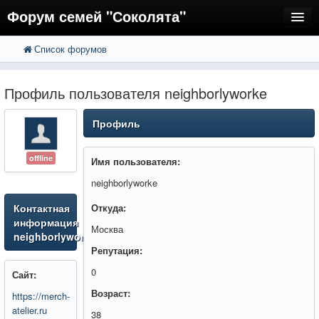
Форум семей "Соколята"
Список форумов
FAQ
Пользователи
Профиль пользователя neighborlyworke
Регистрация
Профиль
Вход
offline
Имя пользователя:
neighborlyworke
Контактная
Откуда:
информация
Москва
neighborlyworke
Репутация:
0
Сайт:
Возраст:
https://merch-
atelier.ru
38