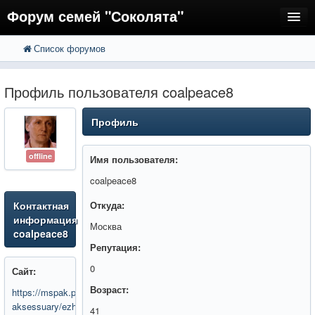
Форум семей "Соколята"
Список форумов
FAQ
Пользователи
Профиль пользователя coalpeace8
Регистрация
Профиль
Вход
offline
Имя пользователя:
coalpeace8
Контактная
Откуда:
информация
Москва
coalpeace8
Репутация:
0
Сайт:
Возраст:
https://mspak.pro/katalog/ofisnye-
aksessuary/ezhednevniki/
41