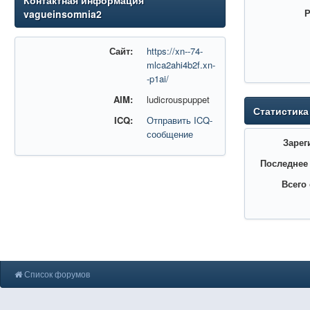
Контактная информация
Р
vagueinsomnia2
Сайт:
https://xn--74-
mlca2ahi4b2f.xn-
-p1ai/
AIM:
ludicrouspuppet
Статистика
ICQ:
Отправить ICQ-
сообщение
Зарег
Последнее
Всего
Список форумов