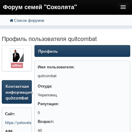
Форум семей "Соколята"
Список форумов
FAQ
Пользователи
Профиль пользователя quitcombat
Регистрация
Профиль
Вход
offline
Имя пользователя:
quitcombat
Контактная
Откуда:
информация
Череповец
quitcombat
Репутация:
0
Сайт:
Возраст:
https://yelovets.rub35.ru/
40
AIM: