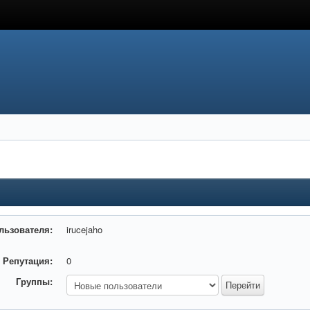
льзователя:
irucejaho
Репутация:
0
Группы: