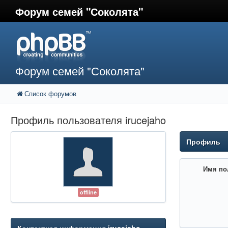
Форум семей "Соколята"
Форум семей "Соколята"
Список форумов
Профиль пользователя irucejaho
Профиль
Имя по
offline