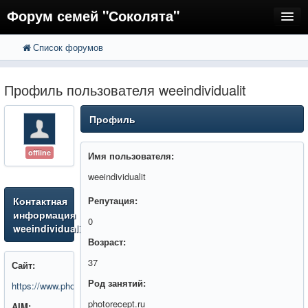
Форум семей "Соколята"
Список форумов
FAQ
Пользователи
Профиль пользователя weeindividualit
Регистрация
Профиль
Вход
offline
Имя пользователя:
weeindividualit
Контактная
Репутация:
информация
0
weeindividualit
Возраст:
37
Сайт:
Род занятий:
https://www.photorecept.ru
photorecept.ru
AIM: