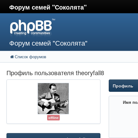
Форум семей "Соколята"
Форум семей "Соколята"
Список форумов
Профиль пользователя theoryfall8
Профиль
Имя по
offline