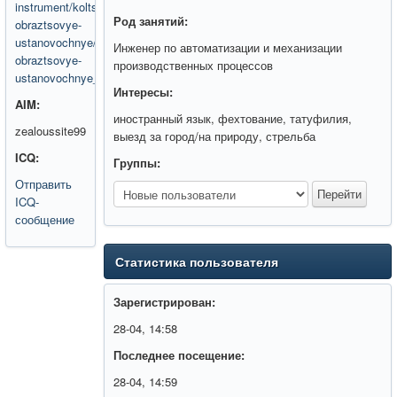
instrument/koltsa-
Род занятий:
obraztsovye-
ustanovochnye/koltsa-
Инженер по автоматизации и механизации
obraztsovye-
производственных процессов
ustanovochnye_1001.html
Интересы:
AIM:
иностранный язык, фехтование, татуфилия,
zealoussite99
выезд за город/на природу, стрельба
ICQ:
Группы:
Отправить
ICQ-
сообщение
Статистика пользователя
Зарегистрирован:
28-04, 14:58
Последнее посещение:
28-04, 14:59