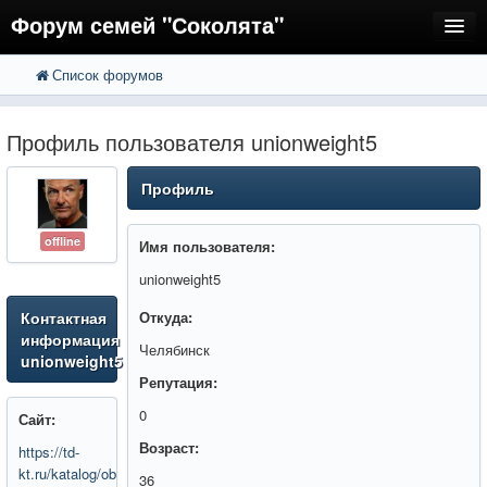
Форум семей "Соколята"
Список форумов
FAQ
Пользователи
Профиль пользователя unionweight5
Регистрация
Профиль
Вход
offline
Имя пользователя:
unionweight5
Контактная
Откуда:
информация
Челябинск
unionweight5
Репутация:
0
Сайт:
Возраст:
https://td-
kt.ru/katalog/obraztsovyy-
36