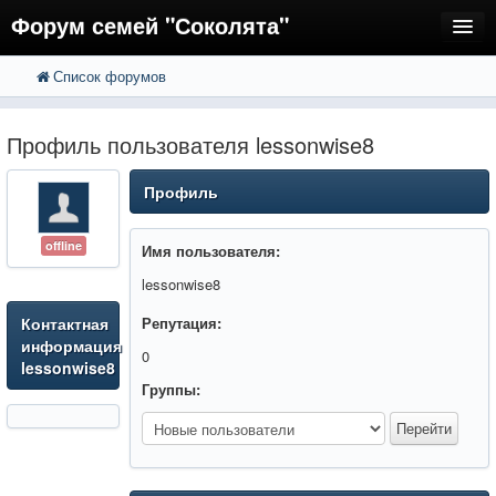
Форум семей "Соколята"
Список форумов
FAQ
Пользователи
Профиль пользователя lessonwise8
Регистрация
Профиль
Вход
offline
Имя пользователя:
lessonwise8
Контактная
Репутация:
информация
0
lessonwise8
Группы: