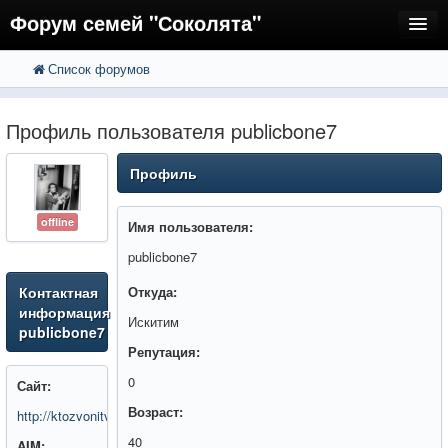
Форум семей "Соколята"
Список форумов
FAQ
Пользователи
Профиль пользователя publicbone7
Регистрация
Профиль
Вход
offline
Имя пользователя:
publicbone7
Контактная
Откуда:
информация
Искитим
publicbone7
Репутация:
0
Сайт:
Возраст:
http://ktozvonitvam.ru/
40
AIM: