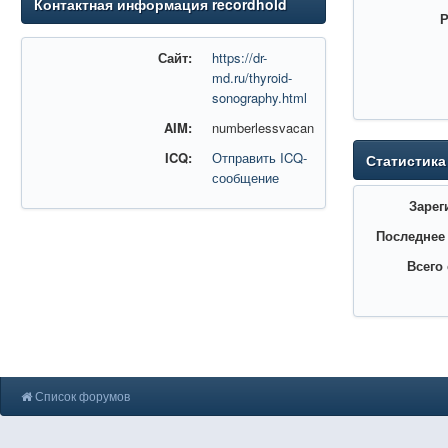
Контактная информация recordhold
Р
Сайт:
https://dr-
md.ru/thyroid-
sonography.html
AIM:
numberlessvacan
ICQ:
Отправить ICQ-
Статистика
сообщение
Зарег
Последнее
Всего
Список форумов