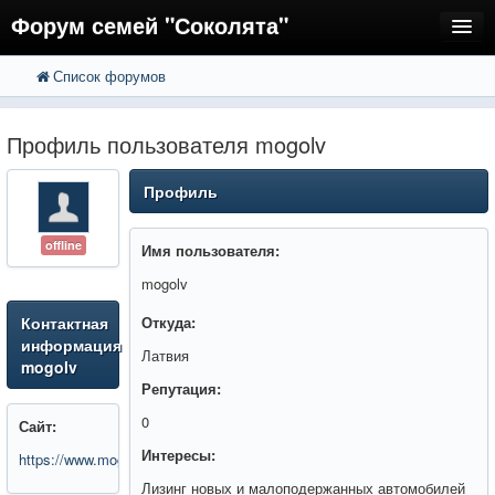
Форум семей "Соколята"
Список форумов
FAQ
Пользователи
Профиль пользователя mogolv
Регистрация
Профиль
Вход
offline
Имя пользователя:
mogolv
Контактная
Откуда:
информация
Латвия
mogolv
Репутация:
0
Сайт:
Интересы:
https://www.mogo.lv/
Лизинг новых и малоподержанных автомобилей