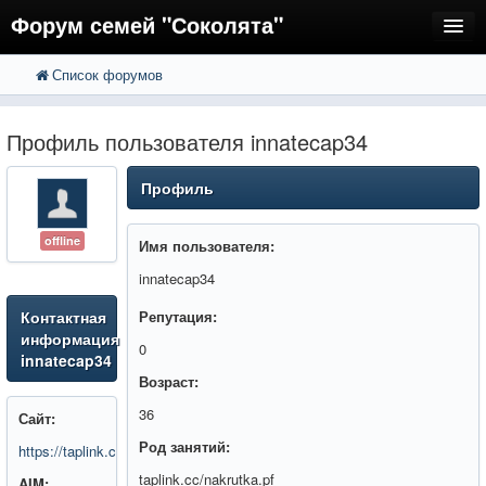
Форум семей "Соколята"
Список форумов
FAQ
Пользователи
Профиль пользователя innatecap34
Регистрация
Профиль
Вход
offline
Имя пользователя:
innatecap34
Контактная
Репутация:
информация
0
innatecap34
Возраст:
36
Сайт:
Род занятий:
https://taplink.cc/nakrutka.pf
taplink.cc/nakrutka.pf
AIM: