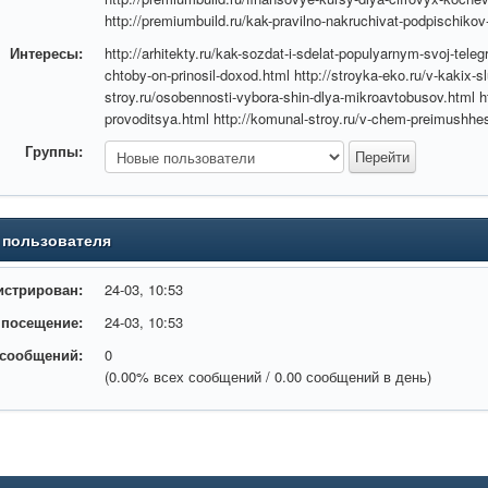
http://premiumbuild.ru/kak-pravilno-nakruchivat-podpischiko
Интересы:
http://arhitekty.ru/kak-sozdat-i-sdelat-populyarnym-svoj-teleg
chtoby-on-prinosil-doxod.html http://stroyka-eko.ru/v-kakix-
stroy.ru/osobennosti-vybora-shin-dlya-mikroavtobusov.html ht
provoditsya.html http://komunal-stroy.ru/v-chem-preimushhe
Группы:
 пользователя
истрирован:
24-03, 10:53
 посещение:
24-03, 10:53
 сообщений:
0
(0.00% всех сообщений / 0.00 сообщений в день)