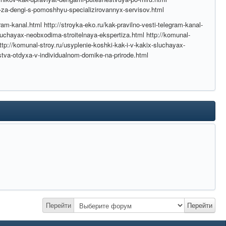
v-za-dengi-s-pomoshhyu-specializirovannyx-servisov.html
ram-kanal.html http://stroyka-eko.ru/kak-pravilno-vesti-telegram-kanal-
sluchayax-neobxodima-stroitelnaya-ekspertiza.html http://komunal-
tp://komunal-stroy.ru/usyplenie-koshki-kak-i-v-kakix-sluchayax-
stva-otdyxa-v-individualnom-domike-na-prirode.html
Перейти
Перейти