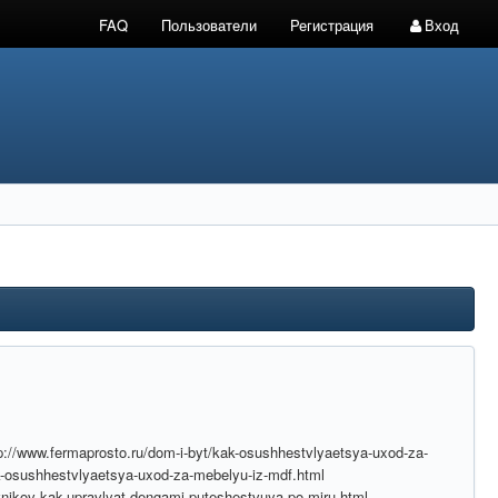
FAQ
Пользователи
Регистрация
Вход
ttp://www.fermaprosto.ru/dom-i-byt/kak-osushhestvlyaetsya-uxod-za-
ak-osushhestvlyaetsya-uxod-za-mebelyu-iz-mdf.html
evnikov-kak-upravlyat-dengami-puteshestvuya-po-miru.html