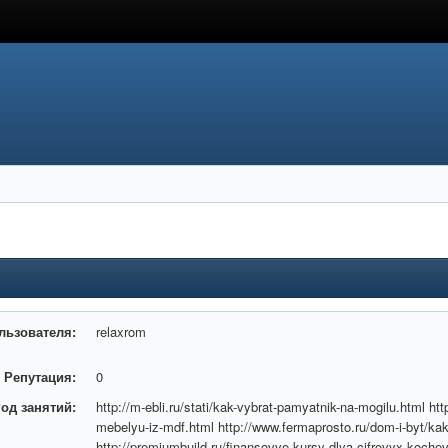
льзователя:
relaxrom
Репутация:
0
од занятий:
http://m-ebli.ru/stati/kak-vybrat-pamyatnik-na-mogilu.html h
mebelyu-iz-mdf.html http://www.fermaprosto.ru/dom-i-byt/k
http://premiumbuild.ru/finansovye-kursy-dlya-cifrovyx-koch