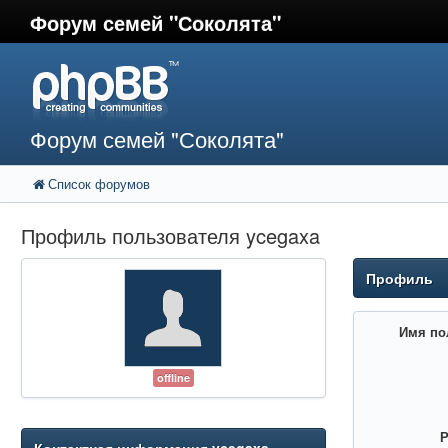
Форум семей "Соколята"
Форум семей "Соколята"
Список форумов
Профиль пользователя ycegaxa
Профиль
Имя по
offline
Р