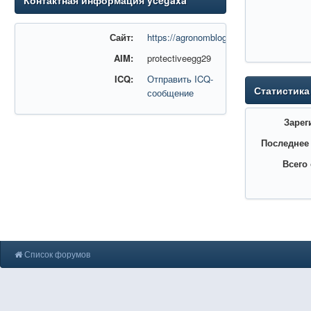
Контактная информация ycegaxa
Сайт:
https://agronomblog.ru/
AIM:
protectiveegg29
ICQ:
Отправить ICQ-
Статистика
сообщение
Зарег
Последнее
Всего
Список форумов