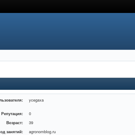
льзователя:
ycegaxa
Репутация:
0
Возраст:
39
од занятий:
agronomblog.ru