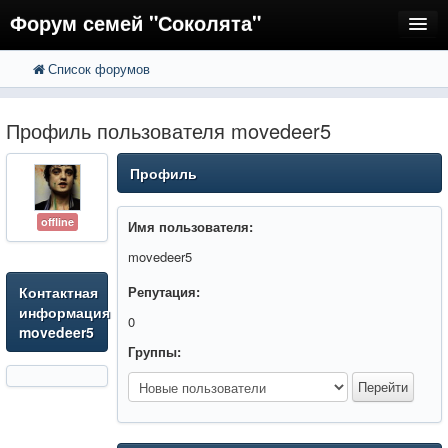
Форум семей "Соколята"
Список форумов
FAQ
Пользователи
Профиль пользователя movedeer5
Регистрация
Профиль
Вход
offline
Имя пользователя:
movedeer5
Контактная
Репутация:
информация
0
movedeer5
Группы: