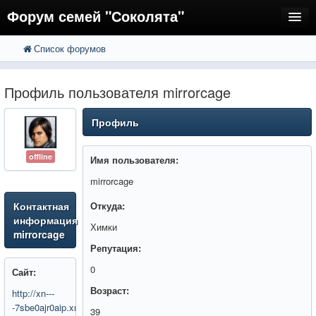
Форум семей "Соколята"
Список форумов
FAQ
Пользователи
Профиль пользователя mirrorcage
Регистрация
Профиль
Вход
offline
Имя пользователя:
mirrorcage
Контактная
Откуда:
информация
Химки
mirrorcage
Репутация:
0
Сайт:
Возраст:
http://xn---
-7sbe0ajr0aip.xn-
39