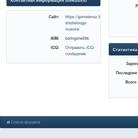
Контактная информация utekudino
Р
Сайт:
https://gomelevoz.by/vyvoz-
stroitelnogo-
musora/
AIM:
boringshell36
ICQ:
Отправить ICQ-
Статистика
сообщение
Зарег
Последнее
Всего
Список форумов