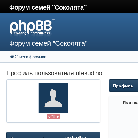
Форум семей "Соколята"
Форум семей "Соколята"
Список форумов
Профиль пользователя utekudino
Профиль
Имя по
offline