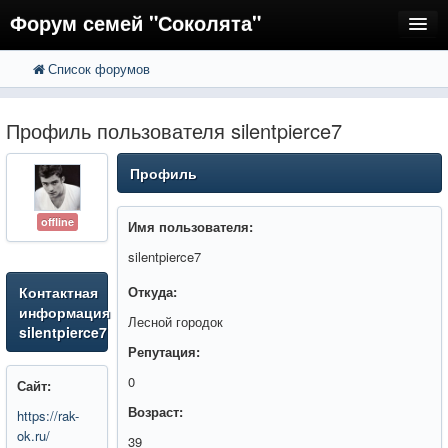
Форум семей "Соколята"
Список форумов
FAQ
Пользователи
Профиль пользователя silentpierce7
Регистрация
Профиль
Вход
offline
Имя пользователя:
silentpierce7
Контактная
Откуда:
информация
Лесной городок
silentpierce7
Репутация:
0
Сайт:
Возраст:
https://rak-
ok.ru/
39