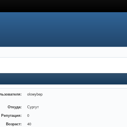
льзователя:
olowybep
Откуда:
Сургут
Репутация:
0
Возраст:
40