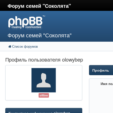
Форум семей "Соколята"
Форум семей "Соколята"
Список форумов
Профиль пользователя olowybep
Профиль
Имя по
offline