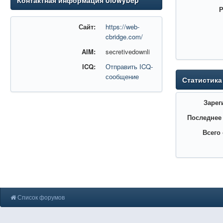
Контактная информация olowybep
Р
Сайт:
https://web-
cbridge.com/
AIM:
secretivedownli
ICQ:
Отправить ICQ-
сообщение
Статистика
Зарег
Последнее
Всего
Список форумов