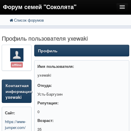
Форум семей "Соколята"
Список форумов
FAQ
Пользователи
Профиль пользователя yxewaki
Регистрация
Профиль
Вход
offline
Имя пользователя:
yxewaki
Контактная
Откуда:
информация
Усть-Баргузин
yxewaki
Репутация:
0
Сайт:
Возраст:
https://www-
jumper.com/
35