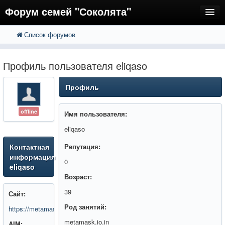
Форум семей "Соколята"
Список форумов
FAQ
Пользователи
Профиль пользователя eliqaso
Регистрация
Профиль
Вход
offline
Имя пользователя:
eliqaso
Контактная
Репутация:
информация
0
eliqaso
Возраст:
39
Сайт:
Род занятий:
https://metamask.io.in/
metamask.io.in
AIM: