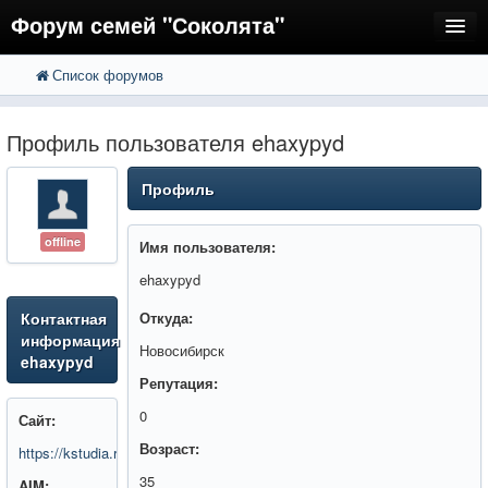
Форум семей "Соколята"
Список форумов
FAQ
Пользователи
Профиль пользователя ehaxypyd
Регистрация
Профиль
Вход
offline
Имя пользователя:
ehaxypyd
Контактная
Откуда:
информация
Новосибирск
ehaxypyd
Репутация:
0
Сайт:
Возраст:
https://kstudia.ru/raspisanie
35
AIM: