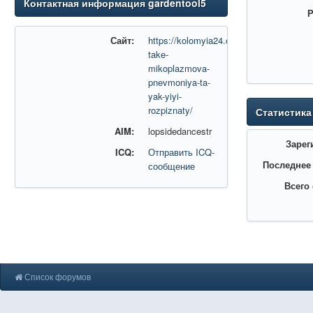
Контактная информация gardentool5
Р
Сайт:
https://kolomyia24.com.ua/shho-
take-
mikoplazmova-
pnevmoniya-ta-
yak-yiyi-
rozpiznaty/
Статистика
AIM:
lopsidedancestr
Зарег
ICQ:
Отправить ICQ-
Последнее
сообщение
Всего
Список форумов