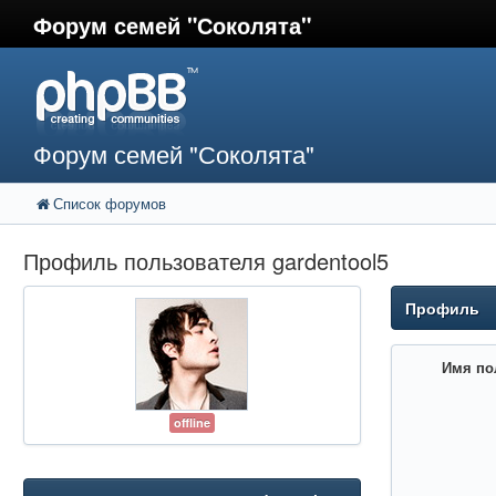
Форум семей "Соколята"
Форум семей "Соколята"
Список форумов
Профиль пользователя gardentool5
Профиль
Имя по
offline