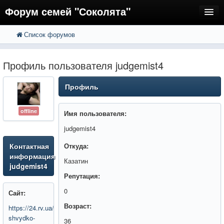
Форум семей "Соколята"
Список форумов
FAQ
Пользователи
Профиль пользователя judgemist4
Регистрация
Профиль
Вход
offline
Имя пользователя:
judgemist4
Контактная
Откуда:
информация
Казатин
judgemist4
Репутация:
0
Сайт:
Возраст:
https://24.rv.ua/yak-
shvydko-
36