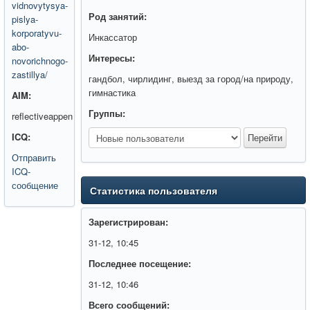
vidnovytysya-
Род занятий:
pislya-
korporatyvu-
Инкассатор
abo-
Интересы:
novorichnogo-
zastillya/
гандбол, чирлидинг, выезд за город/на природу,
гимнастика
AIM:
Группы:
reflectiveappen
ICQ:
Отправить
ICQ-
сообщение
Статистика пользователя
Зарегистрирован:
31-12, 10:45
Последнее посещение:
31-12, 10:46
Всего сообщений: