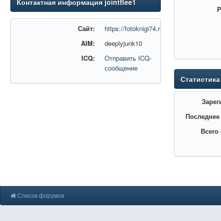
Контактная информация jointflee1
Р
Сайт:
https://fotoknigi74.ru/
AIM:
deeplyjunk10
ICQ:
Отправить ICQ-
сообщение
Статистика
Зарег
Последнее
Всего
Список форумов