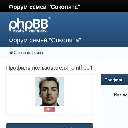
Форум семей "Соколята"
Форум семей "Соколята"
Список форумов
Профиль пользователя jointflee1
Профиль
Имя по
offline