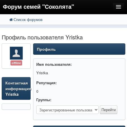
Форум семей "Соколята"
Список форумов
FAQ
Пользователи
Профиль пользователя Yristka
Регистрация
Профиль
Вход
offline
Имя пользователя:
Yristka
Контактная
Репутация:
информация
0
Yristka
Группы: